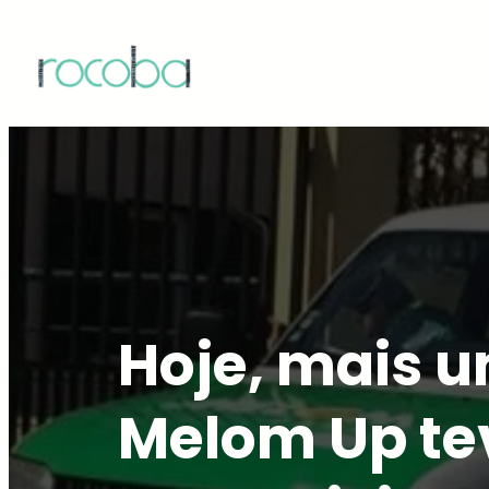
Saltar
para
o
conteúdo
Hoje, mais u
Melom Up tev