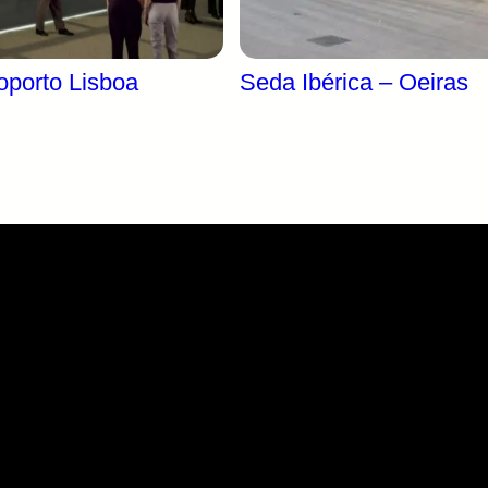
oporto Lisboa
Seda Ibérica – Oeiras
 Aeroporto Lisboa
Seda Ibérica – Oeir
rtz no Aeroporto de
Seda Ibérica – Oeiras Seda
Projeto chave-na-mão.
IbéricaRenovação de zona d
armazenamento e logística.