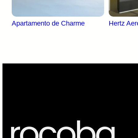
Apartamento de Charme
Hertz Aer
Apartamento de
Hertz
Charme
Stand He
Lisboa. 
Renovação de aparamento no
Bairro do Rosário
rocoba