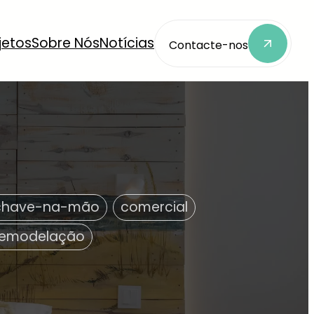
jetos
Sobre Nós
Notícias
Contacte-nos
chave-na-mão
comercial
remodelação